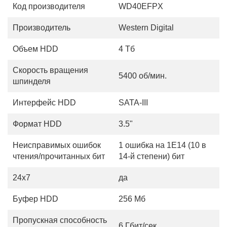
Код производителя
WD40EFPX
Производитель
Western Digital
Объем HDD
4 Тб
Скорость вращения
5400 об/мин.
шпинделя
Интерфейс HDD
SATA-III
Формат HDD
3.5"
Неисправимых ошибок
1 ошибка на 1E14 (10 в
чтения/прочитанных бит
14-й степени) бит
24x7
да
Буфер HDD
256 Мб
Пропускная способность
6 Гбит/сек