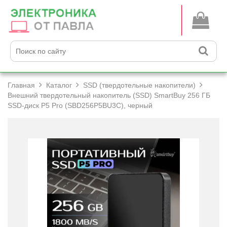
Главная
Каталог
SSD (твердотельные накопители)
Внешний твердотельный накопитель (SSD) SmartBuy 256 ГБ
SSD-диск P5 Pro (SBD256P5BU3C), черный