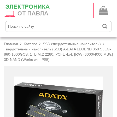
Главная
Каталог
SSD (твердотельные накопители)
Твердотельный накопитель (SSD) A-DATA LEGEND 860 SLEG-
860-1000GCS, 1TB M.2 2280, PCI-E 4x4, [R/­W -6000/­4000 MB/­s]
3D-NAND (Works with PS5)