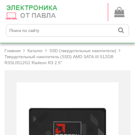
Главная
Каталог
SSD (твердотельные накопители)
Твердотельный накопитель (SSD) AMD SATA-III 512GB
R3SL0512G2 Radeon R3 2.5"