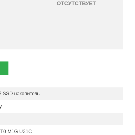
ОТСУТСТВУЕТ
 SSD накопитель
y
T0-M1G-U31C