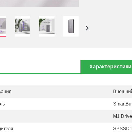
Характеристики
вания
Внешний
ль
SmartBu
M1 Drive
дителя
SBSSD1