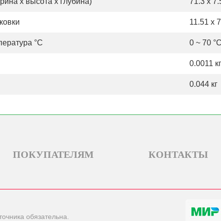
ина х высота х глубина)
71.3 x 7
ковки
11.51 x 7
пература °С
0 ~ 70 °
0.0011 к
0.044 кг
ПОКУПАТЕЛЯМ
КОНТАКТЫ
точника обязательна.