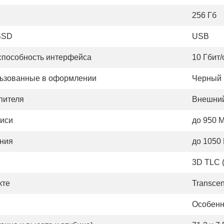
D
256 Гб
SSD
USB
способность интерфейса
10 Гбит/
льзованные в оформлении
Черный
пителя
Внешни
писи
до 950 
ения
до 1050
3D TLC (
кте
Transcen
Особенн