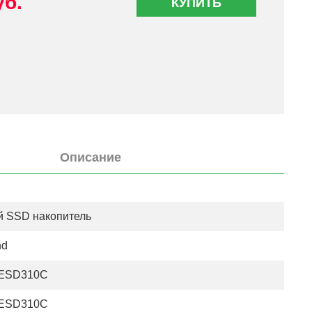
уб.
КУПИТЬ
Описание
 SSD накопитель
nd
ESD310C
ESD310C