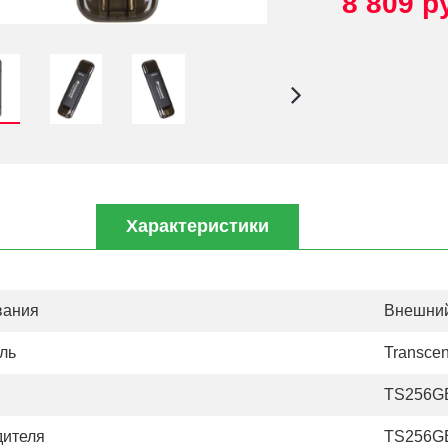
8 809 р
Характеристики
вания
Внешний
ль
Transce
TS256G
дителя
TS256G