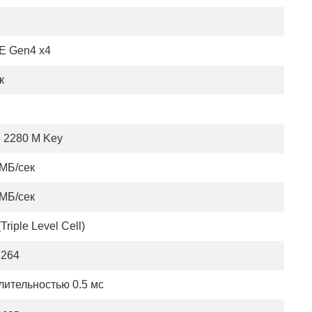
-E Gen4 x4
к
e 2280 M Key
 МБ/сек
 МБ/сек
Triple Level Cell)
2264
лительностью 0.5 мс