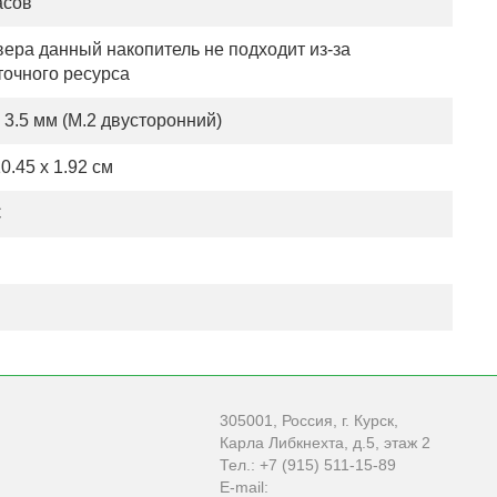
асов
вера данный накопитель не подходит из-за
точного ресурса
x 3.5 мм (M.2 двусторонний)
10.45 x 1.92 см
C
305001, Россия, г. Курск,
Карла Либкнехта, д.5, этаж 2
Тел.: +7 (915) 511-15-89
E-mail: