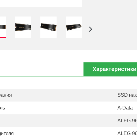
Характеристики
вания
SSD нак
ль
A-Data
ALEG-9
дителя
ALEG-9