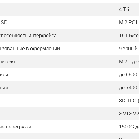
D
4 Тб
SSD
M.2 PCI
способность интерфейса
16 ГБ/се
льзованные в оформлении
Черный
пителя
M.2 Typ
писи
до 6800
ения
до 7400
3D TLC (
SMI SM
е перегрузки
1500G д