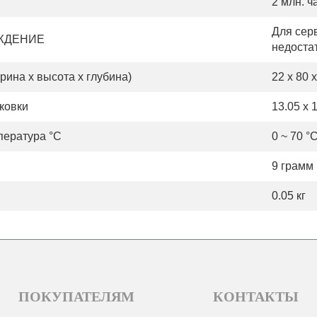
2 млн. ч
Для сер
ЖДЕНИЕ
недоста
ина х высота х глубина)
22 x 80 
ковки
13.05 x 
пература °С
0 ~ 70 °
9 грамм
0.05 кг
ПОКУПАТЕЛЯМ
КОНТАКТЫ