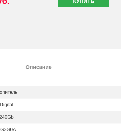
уб.
КУПИТЬ
Описание
опитель
Digital
240Gb
0G3G0A