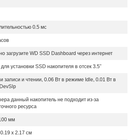
лительностью 0.5 мс
асов
но загрузите WD SSD Dashboard через интернет
для установки SSD накопителя в отсек 3.5"
ри записи и чтении, 0.06 Вт в режиме Idle, 0.01 Вт в
DevSlp
вера данный накопитель не подходит из-за
точного ресурса
 100 мм
10.19 x 2.17 см