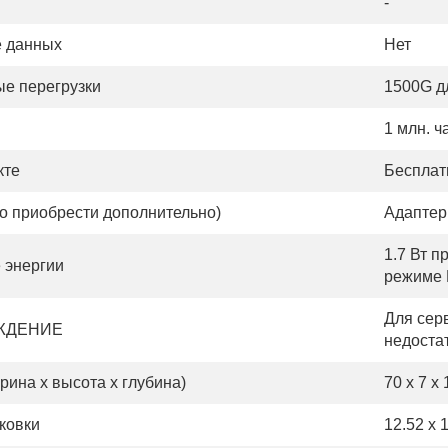
-
 данных
Нет
е перегрузки
1500G д
1 млн. ч
кте
Бесплат
о приобрести дополнительно)
Адаптер 
1.7 Вт п
 энергии
режиме 
Для сер
ЖДЕНИЕ
недоста
ина х высота х глубина)
70 x 7 x
ковки
12.52 x 