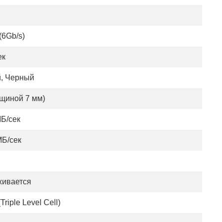
 (6Gb/s)
ек
, Черный
лщиной 7 мм)
МБ/сек
МБ/сек
ивается
Triple Level Cell)