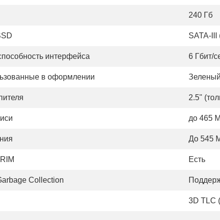
D
240 Гб
SSD
SATA-III
способность интерфейса
6 Гбит/с
льзованные в оформлении
Зеленый
пителя
2.5" (то
писи
до 465 
ения
До 545 
TRIM
Есть
arbage Collection
Поддерж
3D TLC (