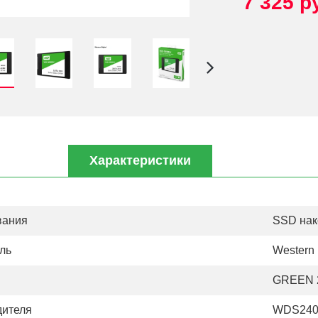
7 325 р
Характеристики
вания
SSD нак
ль
Western 
GREEN 
дителя
WDS24