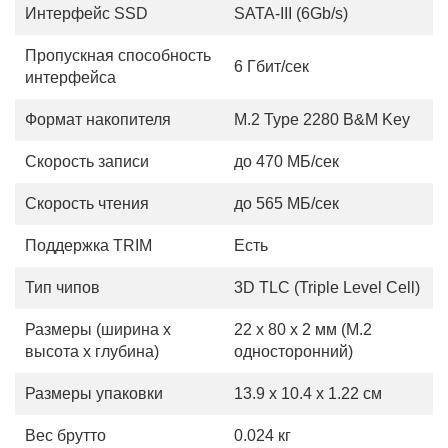
Интерфейс SSD
SATA-III (6Gb/s)
Пропускная способность
6 Гбит/сек
интерфейса
Формат накопителя
M.2 Type 2280 B&M Key
Скорость записи
до 470 МБ/сек
Скорость чтения
до 565 МБ/сек
Поддержка TRIM
Есть
Тип чипов
3D TLC (Triple Level Cell)
Размеры (ширина х
22 x 80 x 2 мм (M.2
высота х глубина)
односторонний)
Размеры упаковки
13.9 x 10.4 x 1.22 см
Вес брутто
0.024 кг