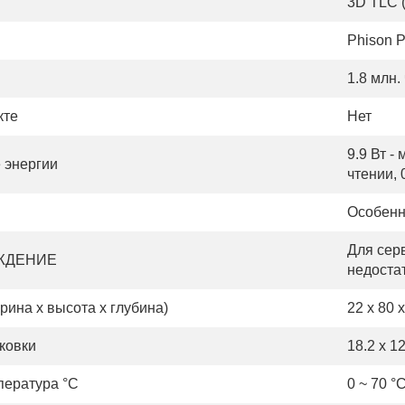
3D TLC (
Phison 
1.8 млн.
кте
Нет
9.9 Вт -
 энергии
чтении, 
Особенн
Для сер
ЖДЕНИЕ
недоста
ина х высота х глубина)
22 x 80 
ковки
18.2 x 12
пература °С
0 ~ 70 °