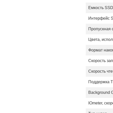
Емкость SS
Интерфейс 
Пропускная 
Цвета, испо
Формат нако
Скорость за
Скорость чт
Поддержка 
Background G
IOmeter, ско