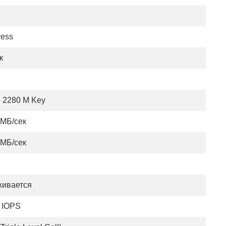
ress
к
e 2280 M Key
 МБ/сек
 МБ/сек
ивается
 IOPS