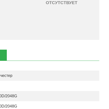
ОТСУТСТВУЕТ
честер
0D/2048G
0D/2048G