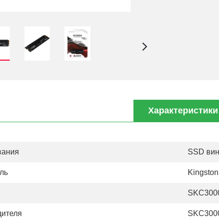
Характеристики
вания
SSD вин
ль
Kingston
SKC300
дителя
SKC300