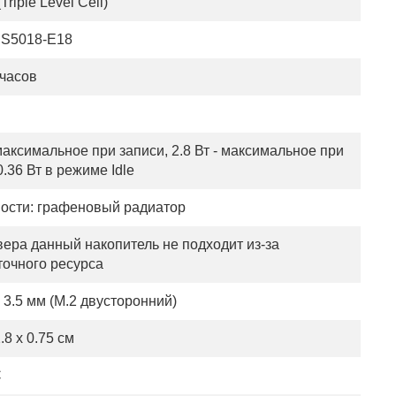
Triple Level Cell)
PS5018-E18
 часов
 максимальное при записи, 2.8 Вт - максимальное при
0.36 Вт в режиме Idle
ости: графеновый радиатор
вера данный накопитель не подходит из-за
точного ресурса
x 3.5 мм (M.2 двусторонний)
.8 x 0.75 см
C