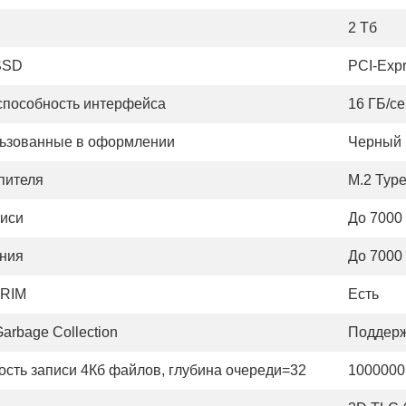
D
2 Тб
SSD
PCI-Exp
способность интерфейса
16 ГБ/се
льзованные в оформлении
Черный
пителя
M.2 Typ
писи
До 7000
ения
До 7000
TRIM
Есть
arbage Collection
Поддерж
рость записи 4Кб файлов, глубина очереди=32
1000000