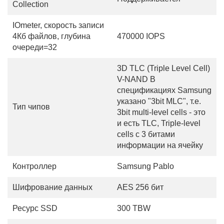
Collection
IOmeter, скорость записи
4Кб файлов, глубина
470000 IOPS
очереди=32
3D TLC (Triple Level Cell)
V-NAND В
спецификациях Samsung
указано "3bit MLC", т.е.
Тип чипов
3bit multi-level cells - это
и есть TLC, Triple-level
cells с 3 битами
информации на ячейку
Контроллер
Samsung Pablo
Шифрование данных
AES 256 бит
Ресурс SSD
300 TBW