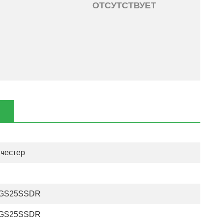
ОТСУТСТВУЕТ
честер
GS25SSDR
GS25SSDR