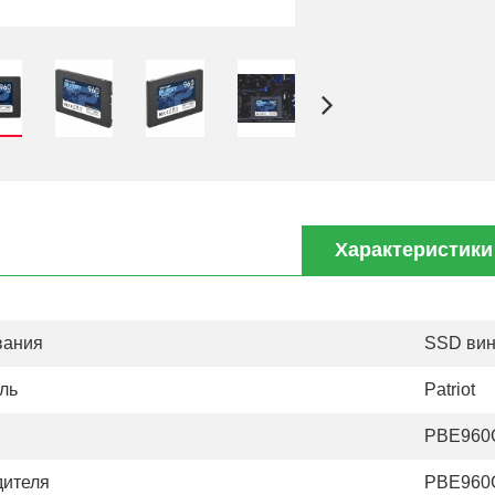
Характеристики
вания
SSD вин
ль
Patriot
PBE960
дителя
PBE960