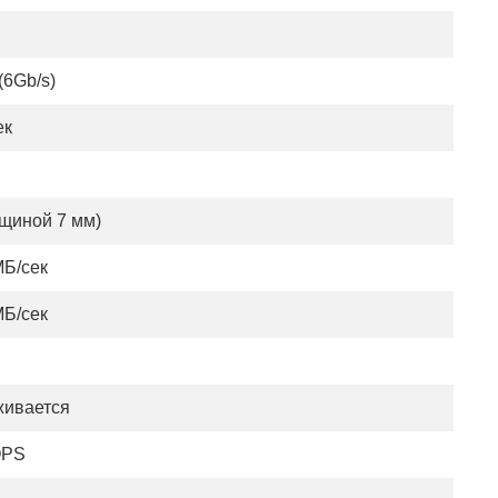
 (6Gb/s)
ек
лщиной 7 мм)
МБ/сек
МБ/сек
ивается
OPS