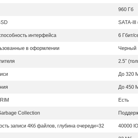
D
960 Гб
SSD
SATA-III
способность интерфейса
6 Гбит/с
льзованные в оформлении
Черный
пителя
2.5" (то
писи
До 320 
ения
До 450 
TRIM
Есть
arbage Collection
Поддерж
рость записи 4Кб файлов, глубина очереди=32
40000 I