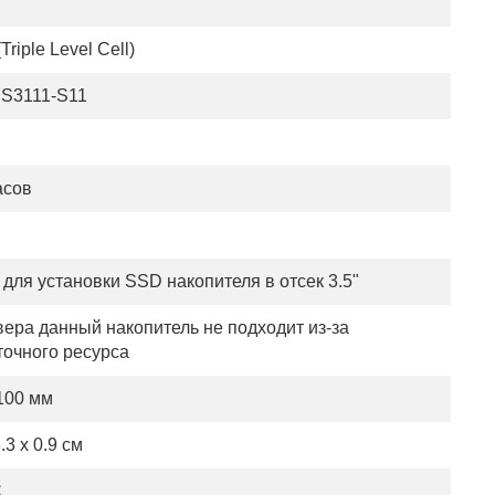
Triple Level Cell)
PS3111-S11
асов
для установки SSD накопителя в отсек 3.5"
вера данный накопитель не подходит из-за
точного ресурса
 100 мм
.3 x 0.9 см
C