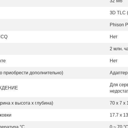
32 Мб
3D TLC (
Phison 
NCQ
Нет
2 млн. ч
кте
Нет
о приобрести дополнительно)
Адаптер 
Для сер
ЖДЕНИЕ
недоста
ина х высота х глубина)
70 x 7 x
ковки
17.7 x 13
пература °С
0 ~ 70 °