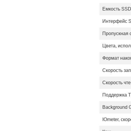
Емкость SS
Интерфейс 
Пропускная 
Цвета, испо
Формат нако
Скорость за
Скорость чт
Поддержка 
Background G
IOmeter, ско