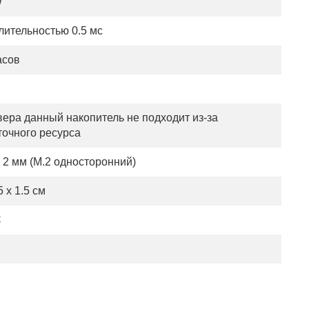
W
лительностью 0.5 мс
асов
вера данный накопитель не подходит из-за
точного ресурса
x 2 мм (M.2 односторонний)
5 x 1.5 см
C