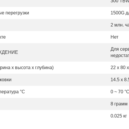
300 TB
е перегрузки
1500G д
2 млн. ч
кте
Нет
Для сер
ЖДЕНИЕ
недоста
ина х высота х глубина)
22 x 80 
ковки
14.5 x 8.
пература °С
0 ~ 70 °
8 грамм
0.025 кг