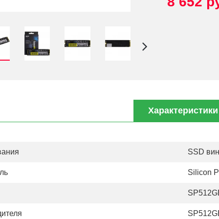
8 652 р
Характеристики
вания
SSD вин
ль
Silicon 
SP512G
дителя
SP512G