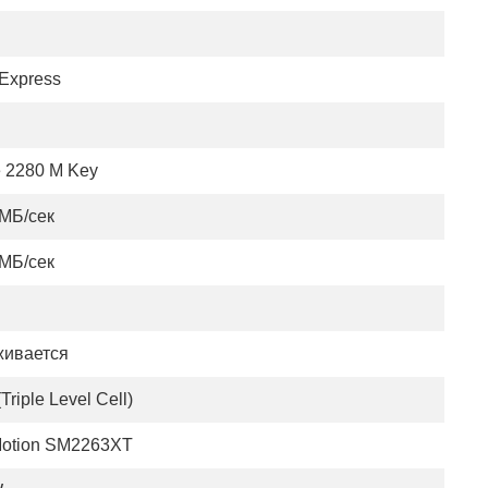
Express
e 2280 M Key
 МБ/сек
 МБ/сек
ивается
Triple Level Cell)
 Motion SM2263XT