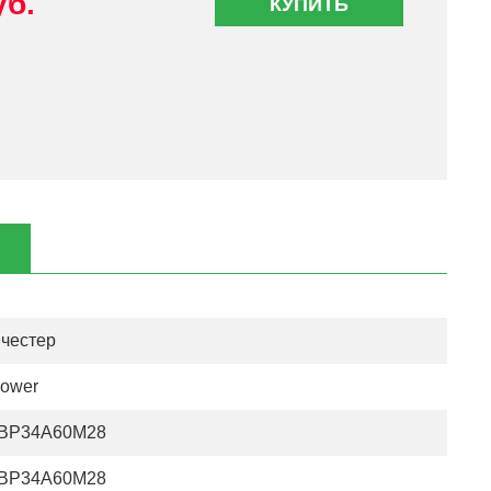
уб.
КУПИТЬ
честер
Power
BP34A60M28
BP34A60M28