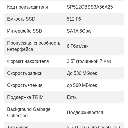
Код производителя
SP512GBSS3A56A25
Емкость SSD
512 Гб
Интерфейс SSD
SATA 6Gb/s
Пропускная способность
6 Гбит/сек
интерфейса
Формат накопителя
2.5" (толщиной 7 мм)
Скорость записи
До 530 Мб/сек
Скорость чтения
до 560 МБ/сек
Поддержка TRIM
Есть
Background Garbage
Поддерживается
Collection
Тип чипов
3D TLC (Triple Level Cell)