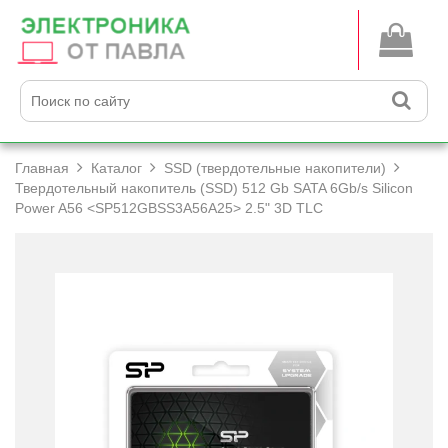
Главная
Каталог
SSD (твердотельные накопители)
Твердотельный накопитель (SSD) 512 Gb SATA 6Gb/­s Silicon
Power A56 <SP512GBSS3A56A25> 2.5" 3D TLC