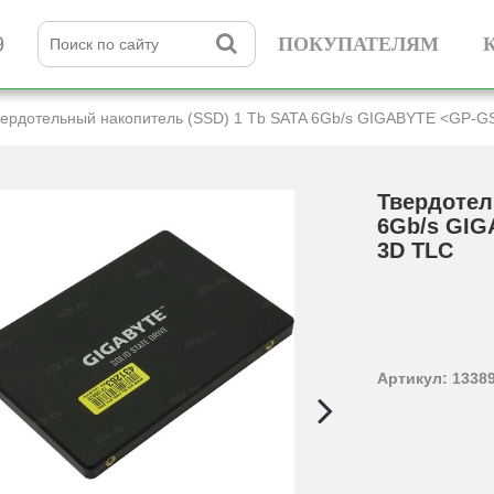
9
ПОКУПАТЕЛЯМ
вердотельный накопитель (SSD) 1 Tb SATA 6Gb/­s GIGABYTE <GP-
Твердотел
6Gb/­s GI
3D TLC
Артикул: 1338