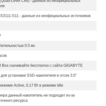
(Quad-Level Cell) - данные из неофициальных
ков
PS3111-S11 - данные из неофициальных источников
W
лительностью 0.5 мс
асов
l Box скачивайте бесплатно с сайта GIGABYTE
для установки SSD накопителя в отсек 3.5"
 режиме Active, 0.17 Вт в режиме Idle
вера данный накопитель не подходит из-за
точного ресурса