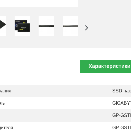
Характеристики
вания
SSD нак
ль
GIGABY
GP-GST
дителя
GP-GST