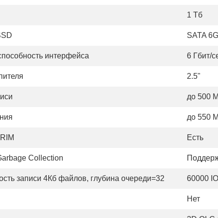
D
1 Тб
SSD
SATA 6G
способность интерфейса
6 Гбит/с
пителя
2.5"
писи
до 500 
ения
до 550 
TRIM
Есть
arbage Collection
Поддерж
рость записи 4Кб файлов, глубина очереди=32
60000 I
Нет