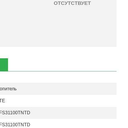
ОТСУТСТВУЕТ
опитель
TE
FS31100TNTD
FS31100TNTD