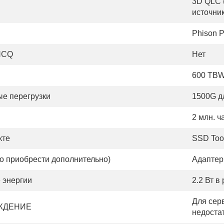
3D QLC 
источни
Phison 
NCQ
Нет
600 TB
е перегрузки
1500G д
2 млн. ч
кте
SSD Too
о приобрести дополнительно)
Адаптер 
 энергии
2.2 Вт в
Для сер
ЖДЕНИЕ
недоста