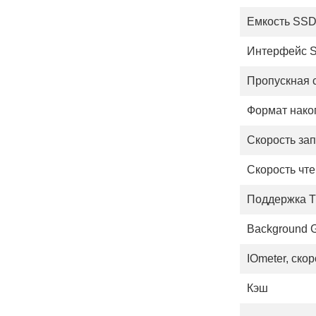
Емкость SS
Интерфейс 
Пропускная 
Формат нако
Скорость за
Скорость чт
Поддержка 
Background G
IOmeter, ско
Кэш