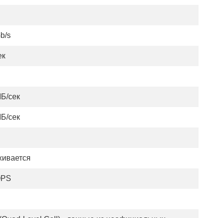
b/s
ек
МБ/сек
МБ/сек
ивается
OPS