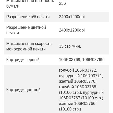
Максимальная плотность
256
бумаги
Разрешение ч/б печати
2400x1200dpi
Разрешение цветной
2400x1200dpi
печати
Максимальная скорость
35 стр./мин.
монохромной печати
Картридж черный
106R03769, 106R03765
голубой 106R03772,
пурпурный 106R03771,
желтый 106R03770,
голубой 106R03768
Картридж цветной
(10100 стр.), пурпурный
106R03767 (10100 стр.),
желтый 106R03766
(10100 стр.)