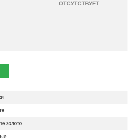
ОТСУТСТВУЕТ
ки
re
ne золото
ные