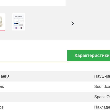
Характеристики
вания
Наушни
ль
Soundco
Space O
ов
Наклад