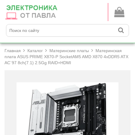
Главная
Каталог
Материнские платы
Материнская
плата ASUS PRIME X870-P SocketAM5 AMD X870 4xDDR5 ATX
AC`97 8ch(7.1) 2.5Gg RAID+­HDMI