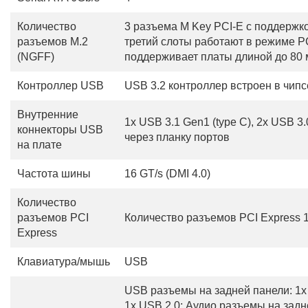
Количество
3 разъема M Key PCI-E с поддержко
разъемов M.2
третий слоты работают в режиме PCI
(NGFF)
поддерживает платы длиной до 80 
Контроллер USB
USB 3.2 контроллер встроен в чипс
Внутренние
1x USB 3.1 Gen1 (type С), 2x USB 3
коннекторы USB
через планку портов
на плате
Частота шины
16 GT/s (DMI 4.0)
Количество
разъемов PCI
Количество разъемов PCI Express 1x
Express
Клавиатура/мышь
USB
USB разъемы на задней панели: 1x 
1x USB 2.0; Аудио разъемы на задней