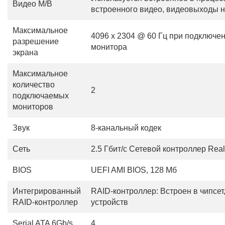
Видео M/B
встроенного видео, видеовыходы на
Максимальное
4096 x 2304 @ 60 Гц при подключе
разрешение
монитора
экрана
Максимальное
количество
2
подключаемых
мониторов
Звук
8-канальный кодек
Сеть
2.5 Гбит/с Сетевой контроллер Real
BIOS
UEFI AMI BIOS, 128 Мб
Интегрированный
RAID-контроллер: Встроен в чипсет
RAID-контроллер
устройств
Serial ATA 6Gb/s
4