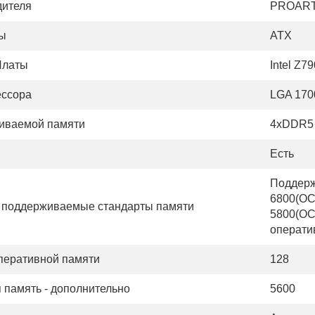
дителя
PROART
ты
ATX
Платы
Intel Z79
ессора
LGA 170
иваемой памяти
4xDDR5
Есть
Поддержк
6800(OC)
поддерживаемые стандарты памяти
5800(OC)
операти
перативной памяти
128
 память - дополнительно
5600