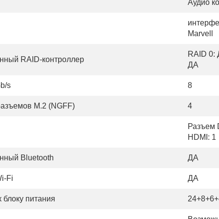
Аудио ко
интерфей
Marvell
RAID 0: 
нный RAID-контроллер
ДА
b/s
8
разъемов M.2 (NGFF)
4
Разъем D
HDMI: 1
нный Bluetooth
ДА
i-Fi
ДА
 блоку питания
24+8+6+