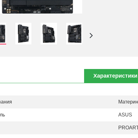
Характеристики
вания
Материн
ль
ASUS
PROART