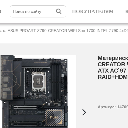
9
ПОКУПАТЕЛЯМ
ата ASUS PROART Z790-CREATOR WIFI Soc-1700 INTEL Z790 4xDDR5 AT
Материнск
CREATOR W
ATX AC`97 8
RAID+­HDM
Артикул: 1470