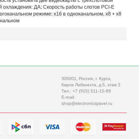
ость установить две видеокарты с трехслотовой
й охлаждения: ДА; Скорость работы слотов PCI-E
огоканальном режиме: x16 в одноканальном, x8 + x8
анальном
305001, Россия, г. Курск,
Карла Либкнехта, д.5, этаж 2
Тел.: +7 (915) 511-15-89
E-mail:
shop@electronicspavel.ru