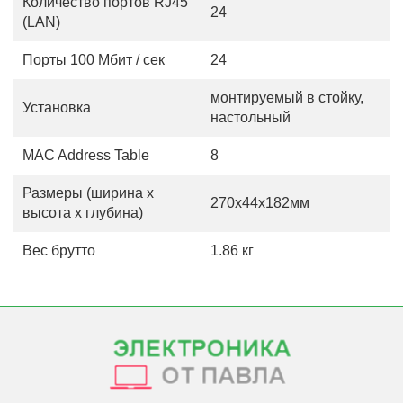
Количество портов RJ45
24
(LAN)
Порты 100 Мбит / сек
24
монтируемый в стойку,
Установка
настольный
MAC Address Table
8
Размеры (ширина х
270x44x182мм
высота х глубина)
Вес брутто
1.86 кг