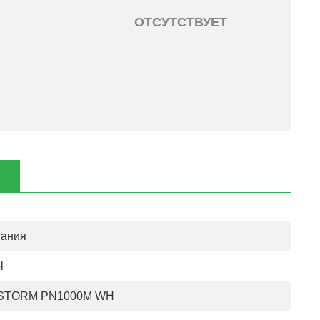
ОТСУТСТВУЕТ
тания
l
TORM PN1000M WH