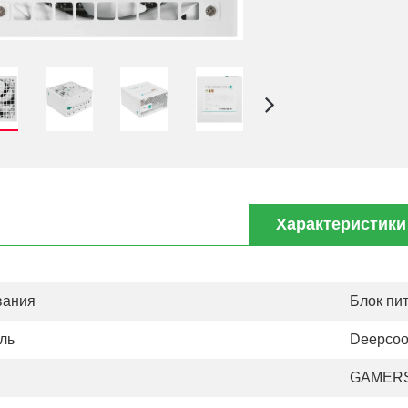
Характеристики
вания
Блок пи
ль
Deepcoo
GAMERS