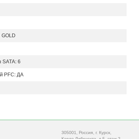
S GOLD
 SATA: 6
й PFC: ДА
305001, Россия, г. Курск,
Карла Либкнехта, д.5, этаж 2