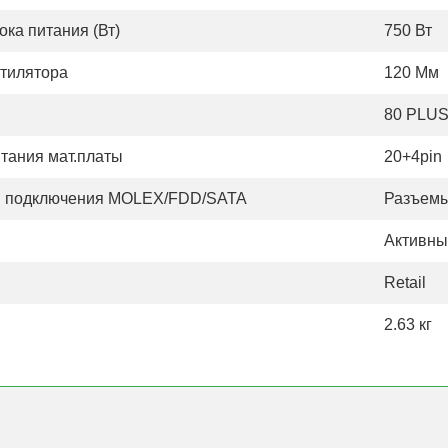
ка питания (Вт)
750 Вт
тилятора
120 Мм
80 PLU
итания мат.платы
20+4pin
я подключения MOLEX/FDD/SATA
Разъемы
Активны
Retail
2.63 кг