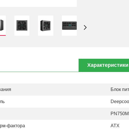
Характеристики
вания
Блок пи
ль
Deepcoo
PN750M 
рм-фактора
АТХ