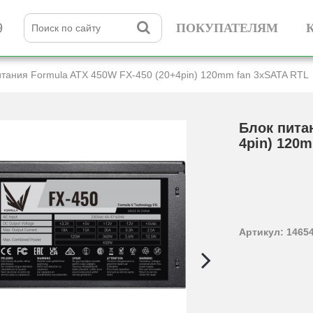
9
ПОКУПАТЕЛЯМ
итания Formula ATX 450W FX-450 (20+­4pin) 120mm fan 3xSATA RTL
Блок пита
4pin) 120
Артикул: 1465