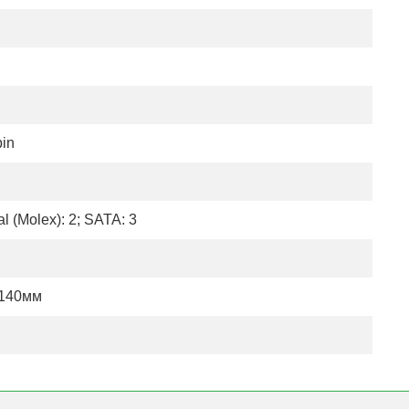
in
al (Molex): 2; SATA: 3
x140мм