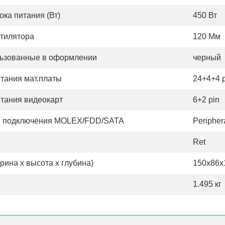
ка питания (Вт)
450 Вт
тилятора
120 Мм
льзованные в оформлении
черный
итания мат.платы
24+4+4 p
итания видеокарт
6+2 pin
я подключения MOLEX/FDD/SATA
Peripher
Ret
ина х высота х глубина)
150x86
1.495 кг