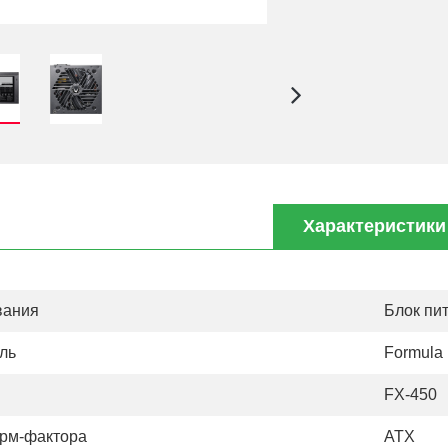
Характеристики
вания
Блок пи
ль
Formula
FX-450
рм-фактора
АТХ