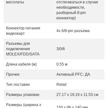
мат.платы
отстегиваться в случае
необходимости,
разборный 8-pin
коннектор)
Коннектор питания
4x 6/8-pin разъема
видеокарт
Разъемы для
подключения
3/0/6
MOLEX/FDD/SATA
Длина кабеля (м)
0.55 м
Прочее
Активный PFC: ДА
Тип поставки
Retail
Размеры упаковки
27.17 x 19.19 x 11.53 см
Размеры (ширина х
150 x 86 x 140 мм