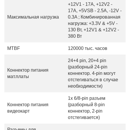
+12V1 - 17A, +12V2 -
17A, +5VSB - 2.5A, -12V -
Максимальная нагрузка
0.3A ; Комбинированная
нагрузка: +3.3V & +5V -
130 Вт, +12V1 & +12V2 -
380 Вт
MTBF
120000 тыс. часов
24+4 pin, 20+4 pin
(разборный 24-pin
Коннектор питания
коннектор. 4-pin могут
мат.платы
отстегиваться в случае
необходимости)
1x 6/8-pin разъем
Коннектор питания
(разборный 8-pin
видеокарт
коннектор, 2-pin
отстегивается)
Разъемы для