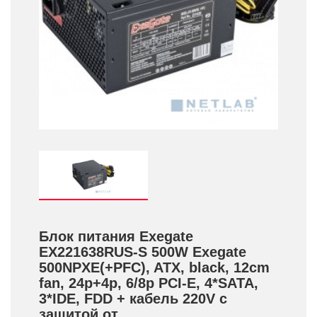
Блок питания Exegate
EX221638RUS-S 500W Exegate
500NPXE(+­PFC), ATX, black, 12cm
fan, 24p+­4p, 6/­8p PCI-E, 4*SATA,
3*IDE, FDD +­ кабель 220V с
защитой от