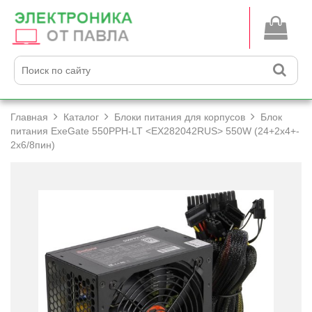
Главная
Каталог
Блоки питания для корпусов
Блок
питания ExeGate 550PPH-LT <EX282042RUS> 550W (24+­2x4+­
2x6/­8пин)