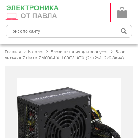
Главная
Каталог
Блоки питания для корпусов
Блок
питания Zalman ZM600-LX II 600W ATX (24+­2x4+­2x6/­8пин)