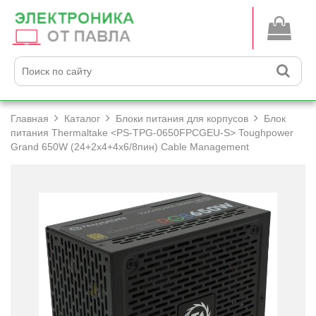
Главная
Каталог
Блоки питания для корпусов
Блок
питания Thermaltake <PS-TPG-0650FPCGEU-S> Toughpower
Grand 650W (24+­2x4+­4x6/­8пин) Cable Management