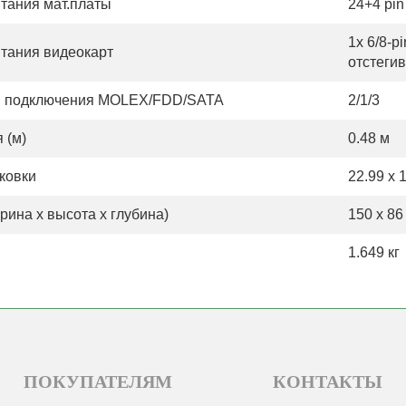
итания мат.платы
24+4 pin
1x 6/8-p
итания видеокарт
отстегив
я подключения MOLEX/FDD/SATA
2/1/3
 (м)
0.48 м
ковки
22.99 x 
ина х высота х глубина)
150 x 86
1.649 кг
ПОКУПАТЕЛЯМ
КОНТАКТЫ