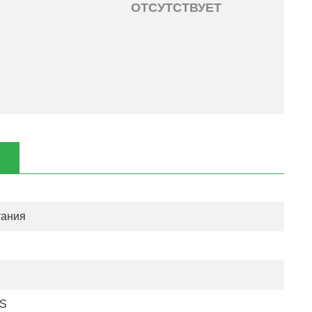
ОТСУТСТВУЕТ
тания
0S