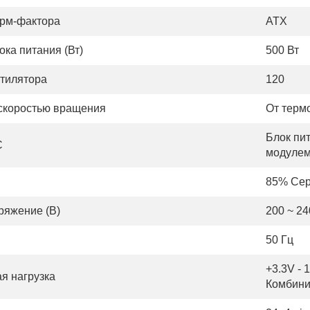
рм-фактора
АТХ
ка питания (Вт)
500 Вт
тилятора
120
скоростью вращения
От терм
Блок пит
C
модуле
85% Сер
ряжение (В)
200 ~ 24
50 Гц
+3.3V - 
я нагрузка
Комбинир