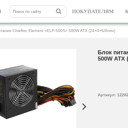
9
ПОКУПАТЕЛЯМ
тания Chieftec Element <ELP-500S> 500W ATX (24+­4+­6/­8пин)
Блок пита
500W ATX (2
Артикул: 1228