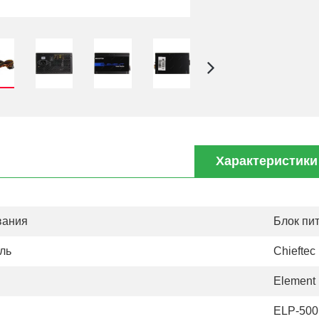
Характеристики
вания
Блок пи
ль
Chieftec
Element
ELP-50