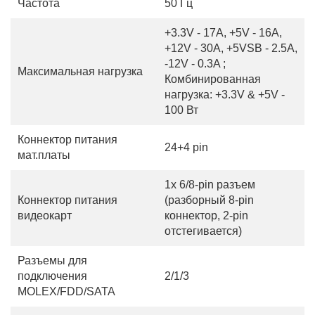
Частота
50 Гц
+3.3V - 17A, +5V - 16A,
+12V - 30A, +5VSB - 2.5A,
-12V - 0.3A ;
Максимальная нагрузка
Комбинированная
нагрузка: +3.3V & +5V -
100 Вт
Коннектор питания
24+4 pin
мат.платы
1x 6/8-pin разъем
Коннектор питания
(разборный 8-pin
видеокарт
коннектор, 2-pin
отстегивается)
Разъемы для
подключения
2/1/3
MOLEX/FDD/SATA