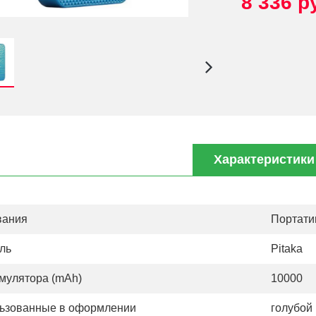
8 336 р
Характеристики
вания
Портати
ль
Pitaka
умулятора (mAh)
10000
льзованные в оформлении
голубой