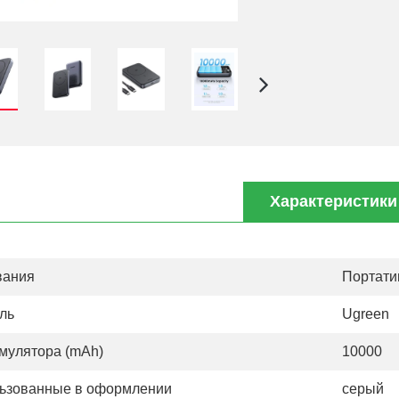
Характеристики
вания
Портати
ль
Ugreen
умулятора (mAh)
10000
льзованные в оформлении
серый